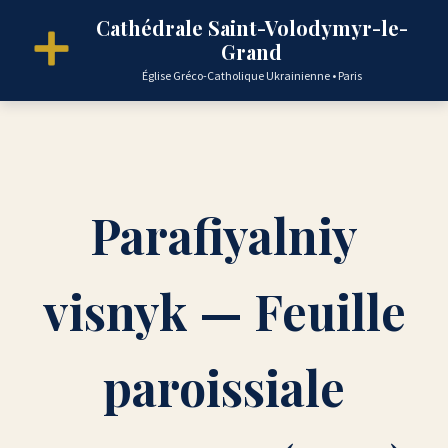
Cathédrale Saint-Volodymyr-le-
Grand
Église Gréco-Catholique Ukrainienne • Paris
Parafiyalniy
visnyk — Feuille
paroissiale